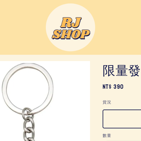
限量發
Regular
NT$ 390
price
貨況
數量