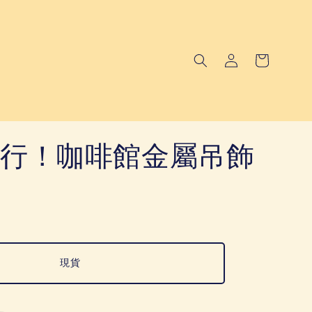
行！咖啡館金屬吊飾
現貨