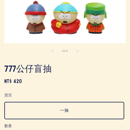
1
/
1
777公仔盲抽
Regular
NT$ 420
price
貨況
一抽
數量