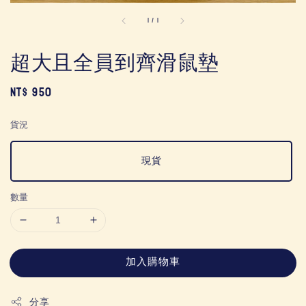
1
/
1
超大且全員到齊滑鼠墊
Regular
NT$ 950
price
貨況
現貨
數量
加入購物車
分享