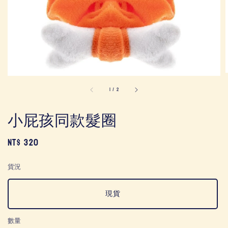
1
/
2
小屁孩同款髮圈
Regular
NT$ 320
price
貨況
現貨
數量