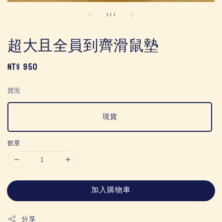
1
/
1
超大且全員到齊滑鼠墊
Regular
NT$ 950
price
貨況
現貨
數量
加入購物車
分享