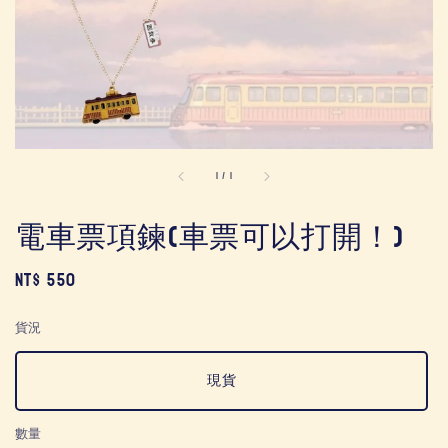
1
/
1
電車票項鍊(車票可以打開！)
Regular
NT$ 550
price
貨況
現貨
數量