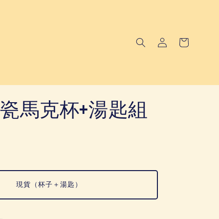
瓷馬克杯+湯匙組
現貨（杯子＋湯匙）