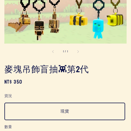
1
/
1
麥塊吊飾盲抽👾第2代
Regular
NT$ 350
price
貨況
現貨
數量